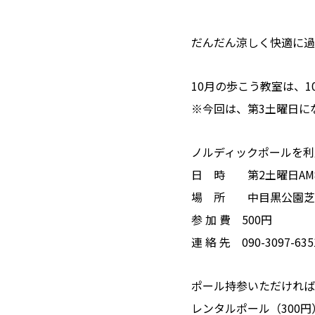
だんだん涼しく快適に過
10月の歩こう教室は、1
※今回は、第3土曜日に
ノルディックポールを利
日 時 第2土曜日AM8:
場 所 中目黒公園芝
参 加 費 500円
連 絡 先 090-3097-6
ポール持参いただければ
レンタルポール（300